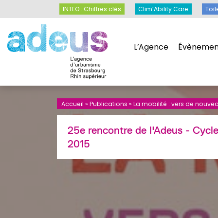
Panneau de gestion des cookies
INTEO : Chiffres clés
Clim’Ability Care
INTEO : Chiffres clés
Clim’Ability Care
Toil
L’Agence
Évènemen
L’Agence
Évènemen
Accueil
»
Publications
»
La mobilité : vers de nouv
25e rencontre de l'Adeus - Cycle
2015