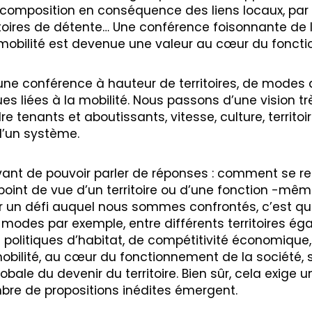
 recomposition en conséquence des liens locaux, par 
itoires de détente… Une conférence foisonnante de
obilité est devenue une valeur au cœur du foncti
 une conférence à hauteur de territoires, de modes 
s liées à la mobilité. Nous passons d’une vision tr
e tenants et aboutissants, vitesse, culture, territoi
’un système.
nt de pouvoir parler de réponses : comment se re-
oint de vue d’un territoire ou d’une fonction −même
Car un défi auquel nous sommes confrontés, c’est qu
s modes par exemple, entre différents territoires ég
 politiques d’habitat, de compétitivité économique,
mobilité, au cœur du fonctionnement de la société, 
lobale du devenir du territoire. Bien sûr, cela exig
ombre de propositions inédites émergent.