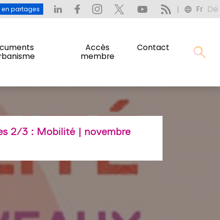
Fr
De
: L’eau en partages
Fr
De
u en partages
cuments
Accès
Contact
urbanisme
membre
cuments
Accès
Contact
urbanisme
membre
es 2/3 :
Mobilité
| novembre