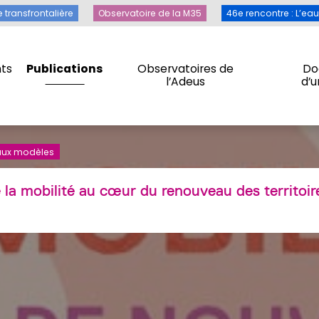
Toile transfrontalière
Observatoire de la M35
46e rencontre 
e transfrontalière
Observatoire de la M35
46e rencontre : L’ea
ts
Publications
Observatoires de
Do
l’Adeus
d’
ts
Publications
Observatoires de
Do
l’Adeus
d’
eaux modèles
 la mobilité au cœur du renouveau des territoir