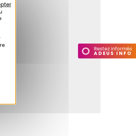
pter
u
e
r
re
Restez informés
ADEUS INFO