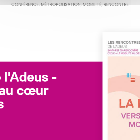
CONFÉRENCE
,
MÉTROPOLISATION
,
MOBILITÉ
,
RENCONTRE
 l'Adeus -
 au cœur
s