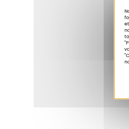
No
f
et
n
to
"P
vo
Recherche
"C
no