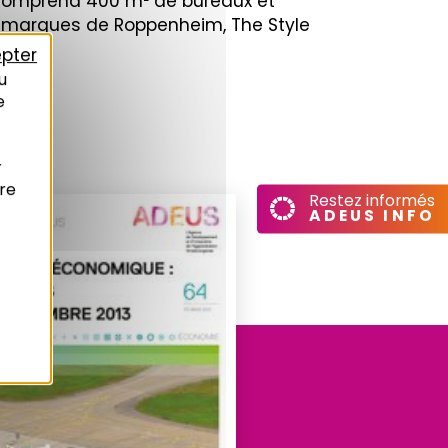
e comprend 400 m² de bureaux et
de marques de Roppenheim, The Style
pter
u
e
r
re
Restez informés
ADEUS INFO