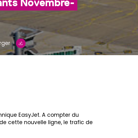
uants Novembre-
rger
annique EasyJet. A compter du
e cette nouvelle ligne, le trafic de