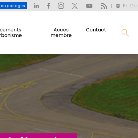
Fr
De
: L’eau en partages
Fr
De
u en partages
cuments
Accès
Contact
urbanisme
membre
cuments
Accès
Contact
urbanisme
membre