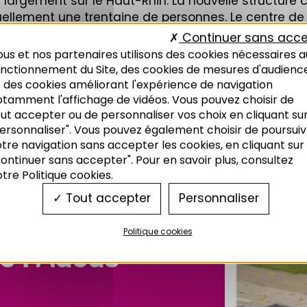
 largement sur le Haut-Rhin. La nouvelle structur
tuellement une trentaine de personnes. Le centre 
seignes fin 2013 : Heyraud, Zapa et Villeroy & Boch.
Continuer sans acce
us et nos partenaires utilisons des cookies nécessaires a
onctionnement du Site, des cookies de mesures d'audienc
INDICATEUR
 des cookies améliorant l'expérience de navigation
otamment l'affichage de vidéos. Vous pouvez choisir de
ut accepter ou de personnaliser vos choix en cliquant su
ersonnaliser". Vous pouvez également choisir de poursuiv
tre navigation sans accepter les cookies, en cliquant sur
ontinuer sans accepter". Pour en savoir plus, consultez
tre Politique cookies.
Tout accepter
Personnaliser
Politique cookies
e l'Adeus