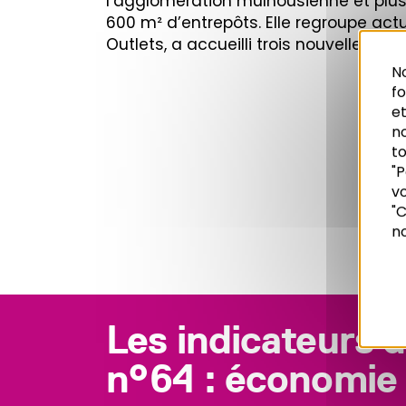
l’agglomération mulhousienne et plus
600 m² d’entrepôts. Elle regroupe ac
Outlets, a accueilli trois nouvelles en
No
f
et
n
to
"P
vo
Recherche
"C
no
Les indicateurs d
n°64 : économie