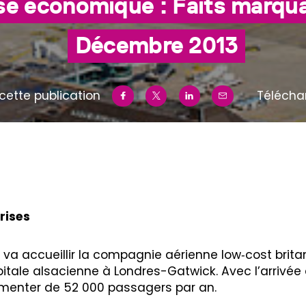
se économique : Faits marq
Décembre 2013
cette publication
Télécha
rises
g va accueillir la compagnie aérienne low‑cost brit
pitale alsacienne à Londres-Gatwick. Avec l’arrivée d
gmenter de 52 000 passagers par an.