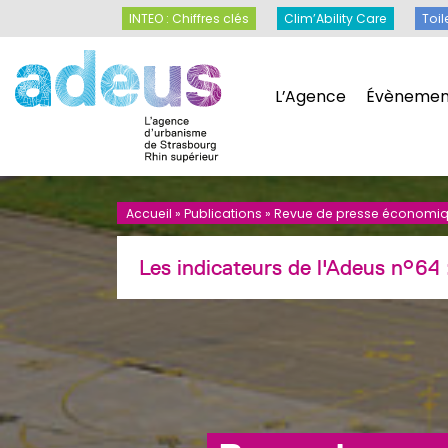
Panneau de gestion des cookies
INTEO : Chiffres clés
Clim’Ability Care
INTEO : Chiffres clés
Clim’Ability Care
Toil
L’Agence
Évènemen
L’Agence
Évènemen
Accueil
»
Publications
»
Revue de presse économiq
Les indicateurs de l'Adeus n°64