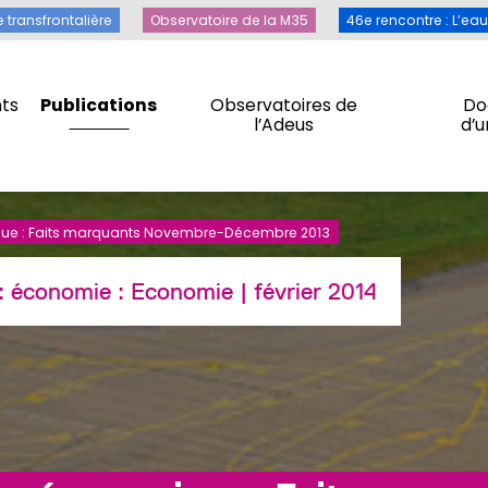
Toile transfrontalière
Observatoire de la M35
46e rencontre 
e transfrontalière
Observatoire de la M35
46e rencontre : L’ea
ts
Publications
Observatoires de
Do
l’Adeus
d’
ts
Publications
Observatoires de
Do
l’Adeus
d’
ue : Faits marquants Novembre-Décembre 2013
 : économie :
Economie
| février 2014