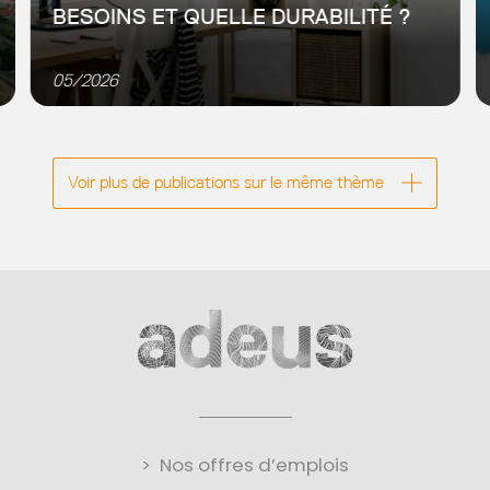
BESOINS ET QUELLE DURABILITÉ ?
Depuis les années 1980, et plus récemment depuis les
années 2010, le secteur des résidences étudiantes
05/2026
privées a connu un essor significatif, porté par des
dispositifs fiscaux avantageux pour...
Voir plus de publications sur le même thème
Nos offres d’emplois