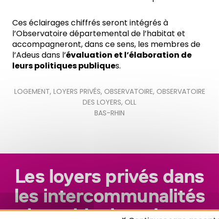
Ces éclairages chiffrés seront intégrés à
l’Observatoire départemental de l’habitat et
accompagneront, dans ce sens, les membres de
l’Adeus dans l’
évaluation et l’élaboration de
leurs politiques publique
s.
LOGEMENT
,
LOYERS PRIVÉS
,
OBSERVATOIRE
,
OBSERVATOIRE
DES LOYERS
,
OLL
BAS-RHIN
Les loyers privés dans
les intercommunalités
bas-rhinoises, hors