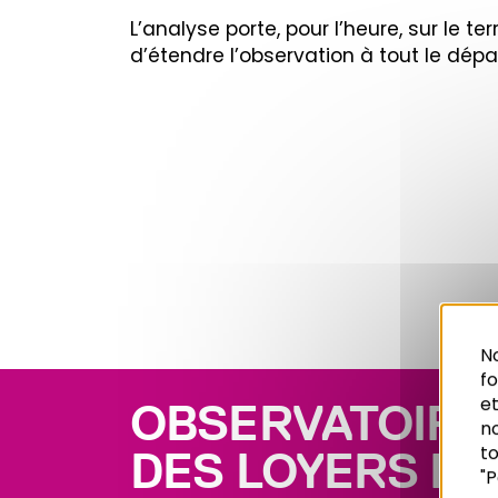
L’analyse porte, pour l’heure, sur le terr
d’étendre l’observation à tout le dép
No
f
et
OBSERVATOIRE
n
to
DES LOYERS DU
"P