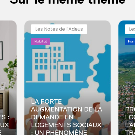
Les Notes de l'Adeus
Le
Habitat
Fon
LA FORTE
AUGMENTATION DE LA
PR
S :
DEMANDE EN
LO
AUX
LOGEMENTS SOCIAUX
L’
E
: UN PHÉNOMÈNE
TR