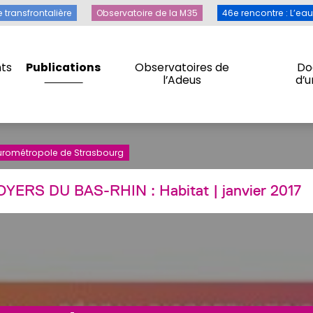
Toile transfrontalière
Observatoire de la M35
46e rencontre 
e transfrontalière
Observatoire de la M35
46e rencontre : L’ea
ts
Publications
Observatoires de
Do
l’Adeus
d’
ts
Publications
Observatoires de
Do
l’Adeus
d’
 Eurométropole de Strasbourg
OYERS DU BAS-RHIN :
Habitat
| janvier 2017