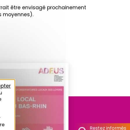
urrait être envisagé prochainement
les moyennes).
pter
u
e
r
re
Restez informés