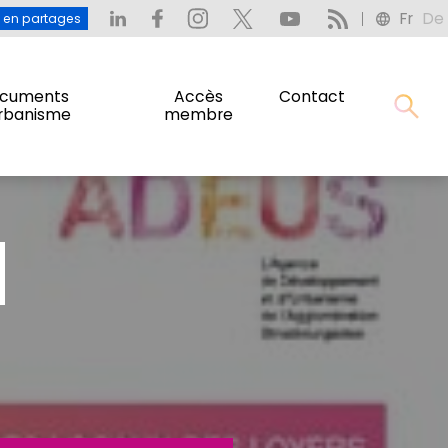
Fr
De
: L’eau en partages
Fr
De
u en partages
cuments
Accès
Contact
urbanisme
membre
cuments
Accès
Contact
urbanisme
membre