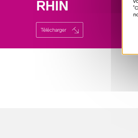
vo
RHIN
Recherche
"C
no
Télécharger