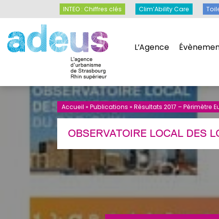
Panneau de gestion des cookies
INTEO : Chiffres clés
Clim’Ability Care
INTEO : Chiffres clés
Clim’Ability Care
Toil
L’Agence
Évènemen
L’Agence
Évènemen
Accueil
»
Publications
»
Résultats 2017 – Périmètre
OBSERVATOIRE LOCAL DES L