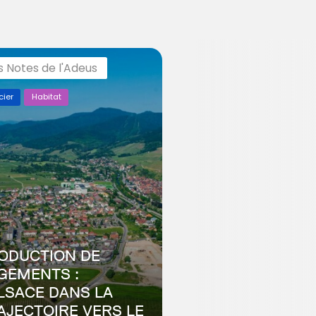
s Notes de l'Adeus
cier
Habitat
ODUCTION DE
GEMENTS :
ALSACE DANS LA
AJECTOIRE VERS LE