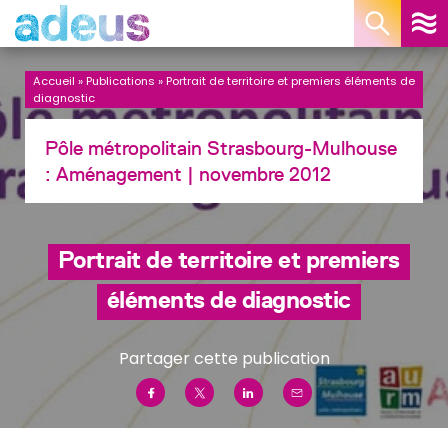
Panneau de gestion des cookies
Accueil
»
Publications
»
Portrait de territoire et premiers éléments de
diagnostic
Pôle métropolitain Strasbourg-Mulhouse
:
Aménagement
| novembre 2012
Portrait de territoire et premiers
éléments de diagnostic
Partager cette publication