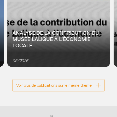
ANALYSE DE LA CONTRIBUTION DU
MUSÉE LALIQUE À L’ÉCONOMIE
LOCALE
Dans le cadre des travaux avec les agences
d’urbanisme du Grand Est (7Est), l’Adeus a mené une
05/2026
analyse d’impact du musée Lalique afin de répondre
aux objectifs...
Voir plus de publications sur le même thème