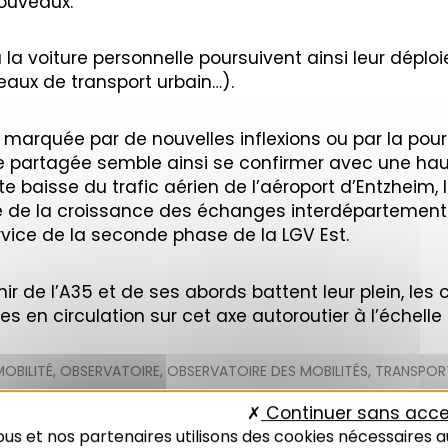
ouveaux.
 la voiture personnelle poursuivent ainsi leur déploi
eaux de transport urbain…).
marquée par de nouvelles inflexions ou par la po
e partagée semble ainsi se confirmer avec une ha
te baisse du trafic aérien de l’aéroport d’Entzheim, l
ite de la croissance des échanges interdépartemen
ervice de la seconde phase de la LGV Est.
enir de l’A35 et de ses abords battent leur plein, les
 en circulation sur cet axe autoroutier à l’échelle 
MOBILITÉ
,
OBSERVATOIRE
,
OBSERVATOIRE DES MOBILITÉS
,
TRANSPOR
Continuer sans acce
us et nos partenaires utilisons des cookies nécessaires a