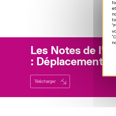
f
et
n
to
"P
vo
Recherche
"C
no
Les Notes de l'A
: Déplacement
Télécharger