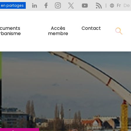
Fr
De
: L’eau en partages
Fr
De
u en partages
cuments
Accès
Contact
urbanisme
membre
cuments
Accès
Contact
urbanisme
membre