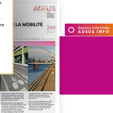
e
r
re
Restez informés
ADEUS INFO