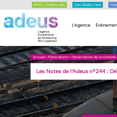
Panneau de gestion des cookies
INTEO : Chiffres clés
Clim’Ability Care
INTEO : Chiffres clés
Clim’Ability Care
Toil
L’Agence
Évènemen
L’Agence
Évènemen
Accueil
»
Publications
»
Observatoire de la mobilité :
Les Notes de l'Adeus n°244 : D