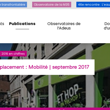
Toile transfrontalière
Observatoire de la M35
46e rencontre 
e transfrontalière
Observatoire de la M35
46e rencontre : L’ea
ts
Publications
Observatoires de
Do
l’Adeus
d’
ts
Publications
Observatoires de
Do
l’Adeus
d’
 2016 en chiffres
éplacement :
Mobilité
| septembre 2017