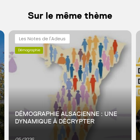
Sur le même thème
Les Notes de l'Adeus
Démographie
DÉMOGRAPHIE ALSACIENNE : UNE
DYNAMIQUE À DÉCRYPTER
Moteur historique de la croissance démographique
alsacienne, le solde naturel tend à s’éroder depuis le
05/2026