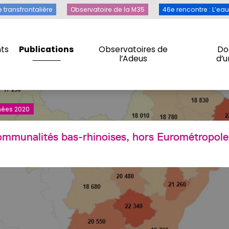
Toile transfrontalière
Observatoire de la M35
46e rencontre 
e transfrontalière
Observatoire de la M35
46e rencontre : L’ea
ts
Publications
Observatoires de
Do
l’Adeus
d’
ts
Publications
Observatoires de
Do
l’Adeus
d’
nées 2020
rcommunalités bas-rhinoises, hors Eurométropol