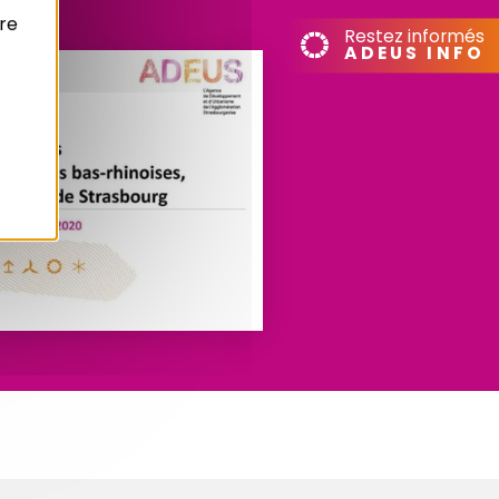
re
Restez informés
ADEUS INFO