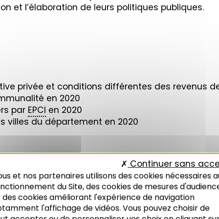
on et l’élaboration de leurs politiques publiques.
cative privée et conditions différentes des revenus d
communalité en 2020
ers par
EPCI
en 2020
es villes du département en 2020
LOYERS PRIVÉS
,
OBSERVATOIRE DES LOYERS
,
OLL
Continuer sans acce
BAS-RHIN
us et nos partenaires utilisons des cookies nécessaires a
onctionnement du Site, des cookies de mesures d'audienc
 des cookies améliorant l'expérience de navigation
otamment l'affichage de vidéos. Vous pouvez choisir de
ut accepter ou de personnaliser vos choix en cliquant su