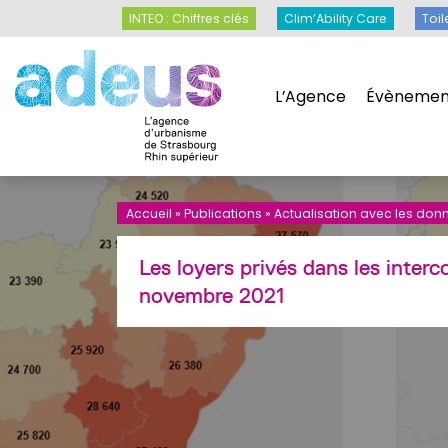
Panneau de gestion des cookies
INTEO : Chiffres clés
Clim’Ability Care
INTEO : Chiffres clés
Clim’Ability Care
Toil
L’Agence
Évènemen
L’Agence
Évènemen
Accueil
»
Publications
»
Actualisation avec les don
Les loyers privés dans les inte
novembre 2021