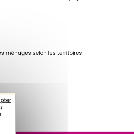
es ménages selon les territoires
pter
u
e
r