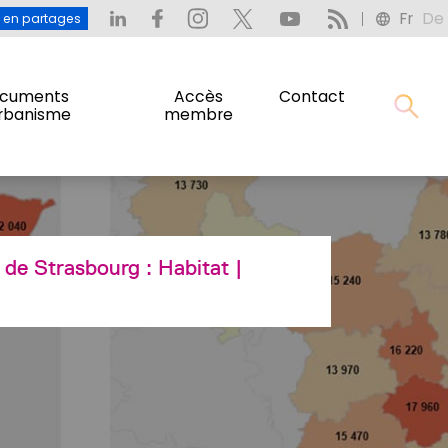
Fr
De
: L’eau en partages
Fr
De
u en partages
cuments
Accès
Contact
urbanisme
membre
cuments
Accès
Contact
urbanisme
membre
e de Strasbourg :
Habitat
|