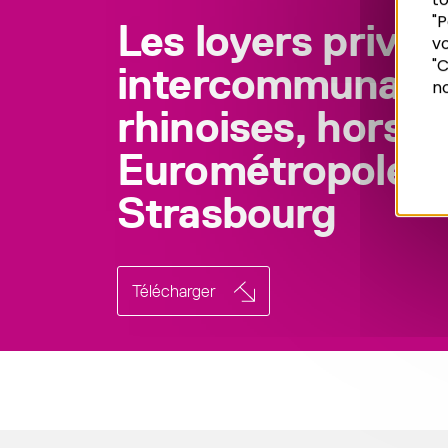
"P
Les loyers privés
vo
Recherche
"C
intercommunalit
no
rhinoises, hors
Eurométropole d
Strasbourg
Télécharger