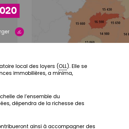
2020
rger
atoire local des loyers (
OLL
). Elle se
ences immobilières, a minima,
’échelle de l’ensemble du
ysées, dépendra de la richesse des
 contribueront ainsi à accompagner des