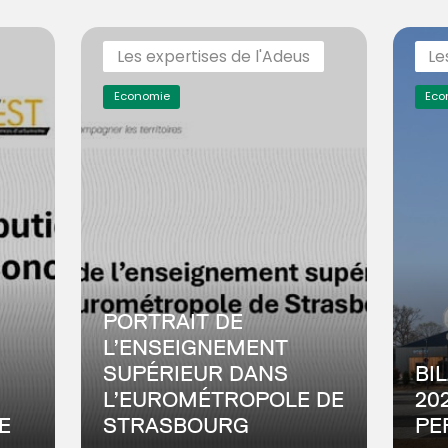
Les expertises de l'Adeus
Le
Economie
Eco
PORTRAIT DE
L’ENSEIGNEMENT
SUPÉRIEUR DANS
BI
L’EUROMÉTROPOLE DE
20
E
STRASBOURG
PE