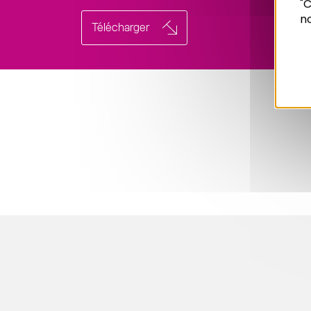
"C
no
Télécharger