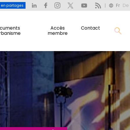
Fr
De
: L’eau en partages
Fr
De
u en partages
cuments
Accès
Contact
urbanisme
membre
cuments
Accès
Contact
urbanisme
membre