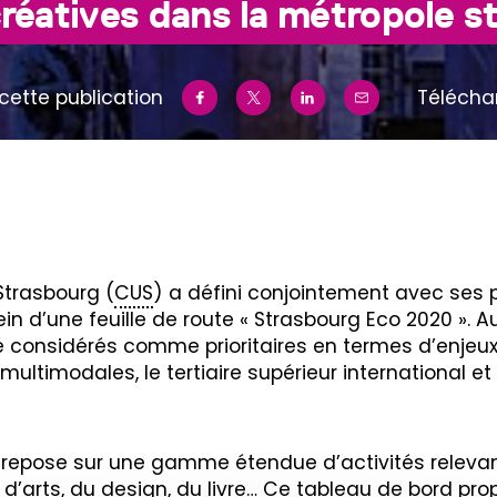
créatives dans la métropole 
cette publication
Télécha
trasbourg (
CUS
) a défini conjointement avec ses 
d’une feuille de route « Strasbourg Eco 2020 ». A
considérés comme prioritaires en termes d’enjeux 
 multimodales, le tertiaire supérieur international e
es repose sur une gamme étendue d’activités rele
d’arts, du design, du livre… Ce tableau de bord pro