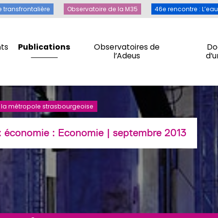
Toile transfrontalière
Observatoire de la M35
46e rencontre 
e transfrontalière
Observatoire de la M35
46e rencontre : L’ea
ts
Publications
Observatoires de
Do
l’Adeus
d’
ts
Publications
Observatoires de
Do
l’Adeus
d’
s la métropole strasbourgeoise
 : économie :
Economie
| septembre 2013