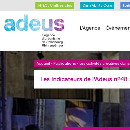
Panneau de gestion des cookies
INTEO : Chiffres clés
Clim’Ability Care
INTEO : Chiffres clés
Clim’Ability Care
Toil
L’Agence
Évènemen
L’Agence
Évènemen
Accueil
»
Publications
»
Les activités créatives dan
Les Indicateurs de l'Adeus n°48