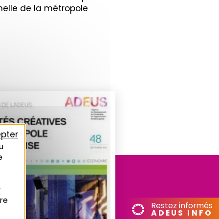
chelle de la métropole
pter
u
e
r
re
Restez informés
ADEUS INFO