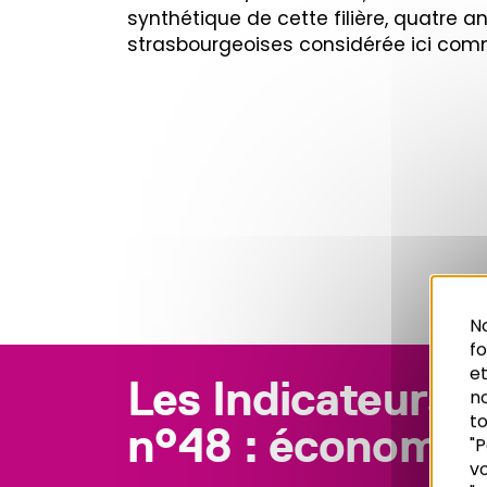
synthétique de cette filière, quatre an
strasbourgeoises considérée ici comm
No
f
et
Les Indicateurs 
n
to
n°48 : économie
"P
vo
Recherche