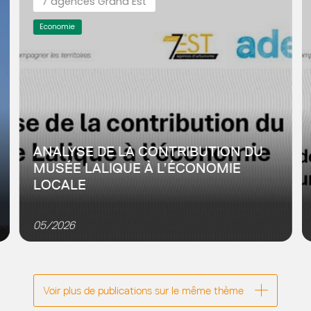
7 agences Grand Est
Economie
ANALYSE DE LA CONTRIBUTION DU
MUSÉE LALIQUE À L’ÉCONOMIE
LOCALE
Dans le cadre des travaux avec les agences
d’urbanisme du Grand Est (7Est), l’Adeus a mené une
05/2026
analyse d’impact du musée Lalique afin de répondre
aux objectifs...
Voir plus de publications sur le même thème