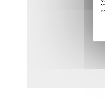
vo
Recherche
"C
no