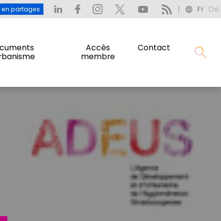
Fr
De
: L’eau en partages
Fr
De
u en partages
cuments
Accès
Contact
urbanisme
membre
cuments
Accès
Contact
urbanisme
membre