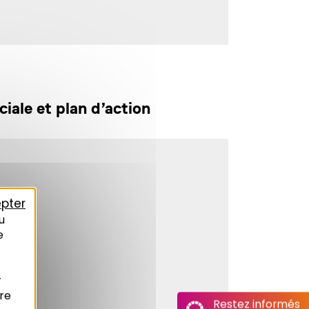
iale et plan d’action
pter
u
e
r
re
Restez informés