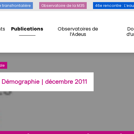
Toile transfrontalière
Observatoire de la M35
46e rencontre 
e transfrontalière
Observatoire de la M35
46e rencontre : L’ea
ts
Publications
Observatoires de
Do
l’Adeus
d’
ts
Publications
Observatoires de
Do
l’Adeus
d’
ale
:
Démographie
| décembre 2011