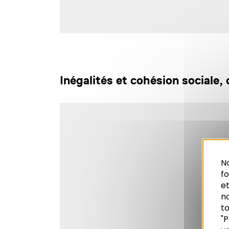
Inégalités et cohésion sociale,
No
f
et
n
to
"P