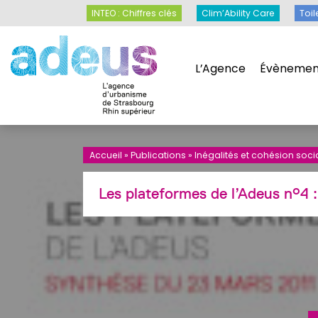
Panneau de gestion des cookies
INTEO : Chiffres clés
Clim’Ability Care
INTEO : Chiffres clés
Clim’Ability Care
Toil
L’Agence
Évènemen
L’Agence
Évènemen
Accueil
»
Publications
»
Inégalités et cohésion soci
Les plateformes de l’Adeus n°4 