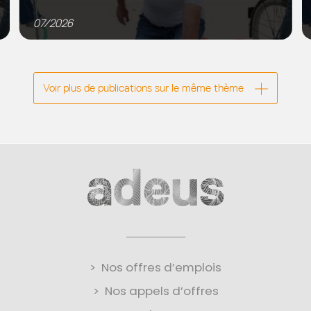
Contribution de l’enquête mobilité à l’évaluation de la
zone à faibles émissions-mobilité de l’Eurométropole
07/2026
de Strasbourg L’Eurométropole de Strasbourg a
décidé de mettre...
Voir plus de publications sur le même thème
Nos offres d’emplois
Nos appels d’offres