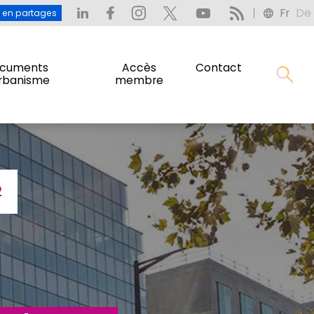
Fr
De
: L’eau en partages
Fr
De
u en partages
cuments
Accès
Contact
urbanisme
membre
cuments
Accès
Contact
urbanisme
membre
2