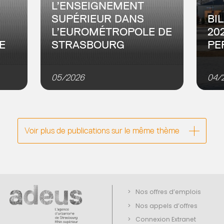
L’ENSEIGNEMENT
SUPÉRIEUR DANS
BI
L’EUROMÉTROPOLE DE
20
E
STRASBOURG
PE
ec
Un m
d’en
05/2026
04/
ené
cont
ée
de l’
Bas-
bilan
Voir plus de publications sur le même thème
Nos offres d’emplois
Nos appels d’offres
Connexion Extranet