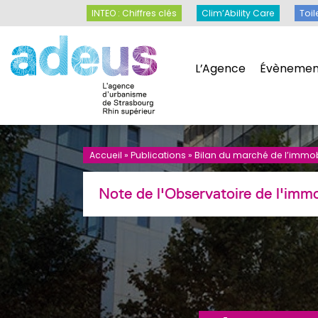
Panneau de gestion des cookies
INTEO : Chiffres clés
Clim’Ability Care
INTEO : Chiffres clés
Clim’Ability Care
Toil
L’Agence
Évènemen
L’Agence
Évènemen
Accueil
»
Publications
»
Bilan du marché de l’immobi
Note de l'Observatoire de l'immo