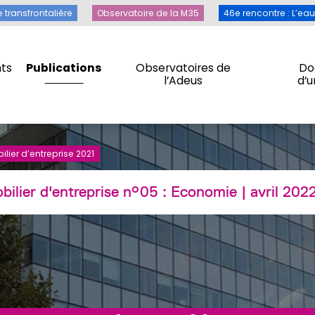
Toile transfrontalière
Observatoire de la M35
46e rencontre 
e transfrontalière
Observatoire de la M35
46e rencontre : L’ea
ts
Publications
Observatoires de
Do
l’Adeus
d’
ts
Publications
Observatoires de
Do
l’Adeus
d’
lier d’entreprise 2021
bilier d'entreprise n°05 :
Economie
| avril 202