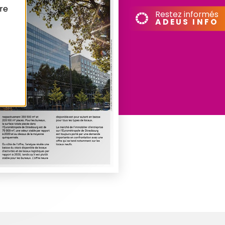
re
Restez informés
ADEUS INFO