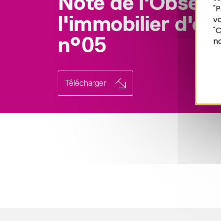
Note de l'Observ
"P
l'immobilier d'en
vo
Recherche
"C
n°05
no
Télécharger