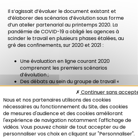
Il s’agissait d’évaluer le document existant et
d’élaborer des scénarios d’évolution sous forme
d’un atelier partenarial au printemps 2020. La
pandémie de COVID-19 a obligé les agences à
scinder le travail en plusieurs phases étalées, au
gré des confinements, sur 2020 et 2021 :
Une évaluation en ligne courant 2020
comprenant les premiers scénarios
d’évolution ;
Des débats au sein du groupe de travail «
aménagement » qui ont montré l’importance
Continuer sans accept
de mobiliser les partenaires français, qui ont
Nous et nos partenaires utilisons des cookies
besoin d’une articulation plus fine de leurs
nécessaires au fonctionnement du Site, des cookies
élus sur ces sujets ;
de mesures d'audience et des cookies améliorant
L’élaboration d’un scénario en groupe de
l'expérience de navigation notamment l'affichage de
travail restreint et sa validation en groupe de
vidéos. Vous pouvez choisir de tout accepter ou de
travail «aménagement» ;
personnaliser vos choix en cliquant sur "Personnaliser".
Avant la validation du scénario retenu par