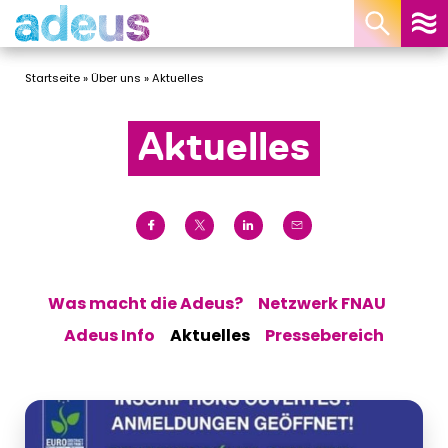
Cookie-Einstellungen
Startseite
»
Über uns
»
Aktuelles
Aktuelles
Was macht die Adeus?
Netzwerk FNAU
Adeus Info
Aktuelles
Pressebereich