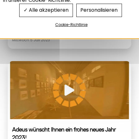
Alle akzeptieren
Personalisieren
Grenzüberschreitendes Netz zu
Cookie-Richtlinie
Gesundheitstechnologien
Mittwoch 5 Juli 2023
Adeus wünscht Ihnen ein frohes neues Jahr
2023!