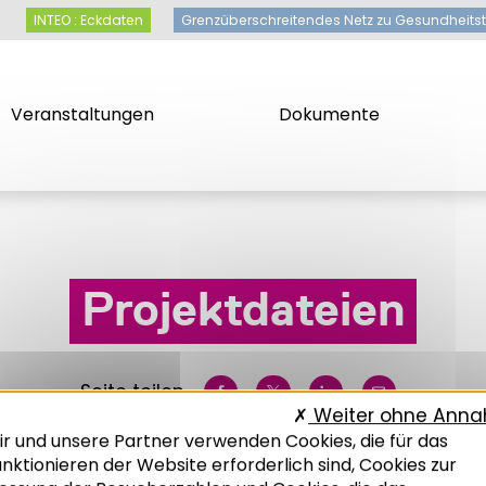
INTEO : Eckdaten
Grenzüberschreitendes Netz zu Gesundheits
Veranstaltungen
Dokumente
Projektdateien
Seite teilen
Weiter ohne Ann
ir und unsere Partner verwenden Cookies, die für das
nktionieren der Website erforderlich sind, Cookies zur
ugang für mitglieder
Projektdateien
Inteo-Port