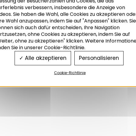
essung der Besucherzahlen und Cookies, die das
urferlebnis verbessern, insbesondere die Anzeige von
deos. Sie haben die Wahl, alle Cookies zu akzeptieren ode
Allen Projekten, die die Adeus im Rahmen des Arbei
re Wahl anzupassen, indem Sie auf "Anpassen" klicken. Sie
Begleitdatei zugeordnet. Sie enthält die Ziele und de
önnen sich auch dafür entscheiden, Ihre Navigation
die zu produzierenden Dokumente und soll den reib
rtzusetzen, ohne Cookies zu akzeptieren, indem Sie auf
Projektleiter der Agentur und die Mitarbeiter bei 
eiter, ohne zu akzeptieren" klicken. Weitere Information
gewährleisten.
nden Sie in unserer Cookie-Richtlinie.
Alle akzeptieren
Personalisieren
Auf die Projektdokumente zugreifen (eingeschränkter Z
Cookie-Richtlinie