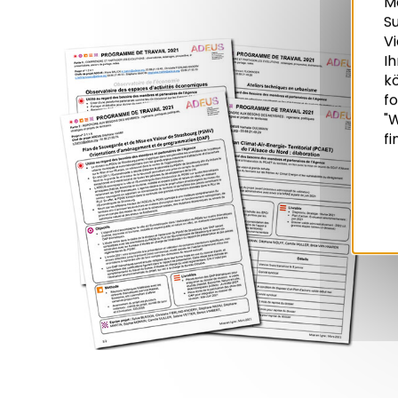
M
S
Vi
Ih
k
Recherche
fo
"W
fi