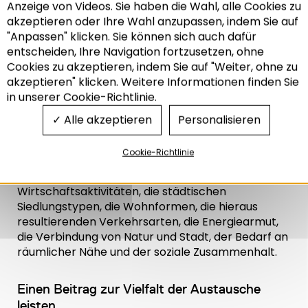
Anzeige von Videos. Sie haben die Wahl, alle Cookies zu
auf globaler, sondern auch auf lokaler Ebene eine
akzeptieren oder Ihre Wahl anzupassen, indem Sie auf
Herausforderung dar. In diesem Zusammenhang
"Anpassen" klicken. Sie können sich auch dafür
haben alle von den Gebietskörperschaften
entscheiden, Ihre Navigation fortzusetzen, ohne
Recherche
verfolgten Projekte in jeweils unterschiedlichem
Cookies zu akzeptieren, indem Sie auf "Weiter, ohne zu
Maße konkrete Auswirkungen. Im Bewusstsein um
akzeptieren" klicken. Weitere Informationen finden Sie
diesen Sachverhalt misst die Adeus den damit
in unserer Cookie-Richtlinie.
verbundenen Herausforderungen höchste
Bedeutung bei. Um die Auswirkungen zu bewerten
Alle akzeptieren
Personalisieren
und die in den einzelnen Gebieten notwendigen
Veränderungen zu antizipieren, werden
Cookie-Richtlinie
systematisch folgende Aspekte betrachtet: die
Ansiedlungen und Arten von
Wirtschaftsaktivitäten, die städtischen
Siedlungstypen, die Wohnformen, die hieraus
resultierenden Verkehrsarten, die Energiearmut,
die Verbindung von Natur und Stadt, der Bedarf an
räumlicher Nähe und der soziale Zusammenhalt.
Einen Beitrag zur Vielfalt der Austausche
leisten