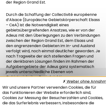
der Region Grand Est.
Durch die Schaffung der Collectivité européenne
d’Alsace (Europäische Gebietskörperschaft Elsass
– CeA) ist die Notwendigkeit eines
gebietsübergreifenden Ansatzes, wie er von der
Adeus mit den Überlegungen zu den Verbindungen
zwischen der Region Grand Est, dem Elsass und
den angrenzenden Gebieten im In- und Ausland
verfolgt wird, noch einmal deutlicher geworden. Je
nach Tragweite der sich stellenden Fragen und
der denkbaren Lösungen finden im Rahmen der
Aufgabengebiete der Adeus ganz systematisch
jeweils unterschiedliche Ebenen von
Gebietseinheiten Berücksichtigung.
Weiter ohne Annah
Wir und unsere Partner verwenden Cookies, die für
Das Thema „Klima“ als wichtiger Faktor für
das Funktionieren der Website erforderlich sind,
die Zukunft
Cookies zur Messung der Besucherzahlen und Cookies,
die das Surferlebnis verbessern, insbesondere die
Die Klimakrise und die Pandemie stellen nicht nur