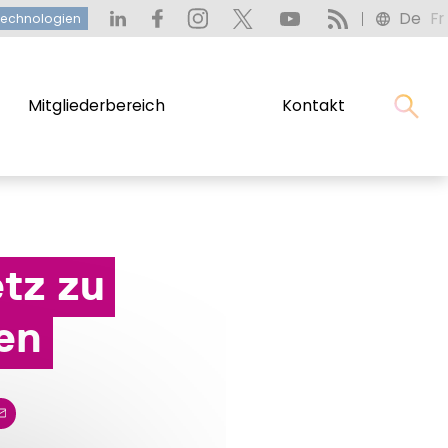
De
Fr
heitstechnologien
De
Fr
technologien
Mitgliederbereich
Kontakt
Mitgliederbereich
Kontakt
tz zu
en