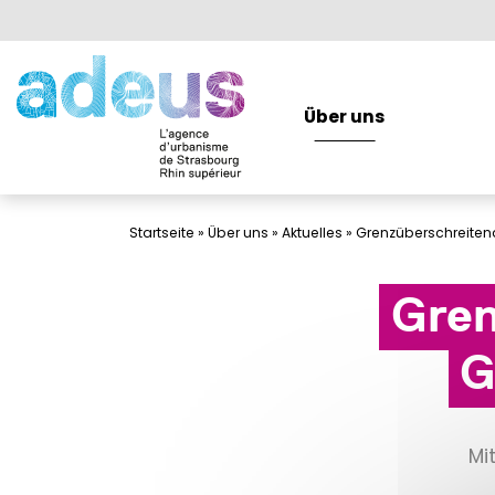
Cookie-Einstellungen
Über uns
Über uns
Startseite
»
Über uns
»
Aktuelles
»
Grenzüberschreiten
Gren
G
M