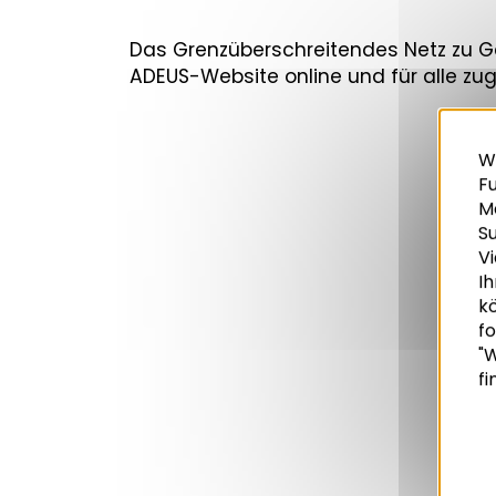
Das Grenzüberschreitendes Netz zu Ge
ADEUS-Website online und für alle zu
W
Fu
M
S
Vi
Ih
k
Recherche
fo
"W
fi