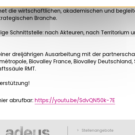
hnet die wirtschaftlichen, akademischen und beglei
rategischen Branche.
ältige Schnittstelle: nach Akteuren, nach Territoriu
s einer dreijährigen Ausarbeitung mit der partnersch
étropole, Biovalley France, Biovalley Deutschland,
ftssäule RMT.
terstützung!
hier abrufbar:
https://youtu.be/SdvQN50k-7E
Stellenangebote