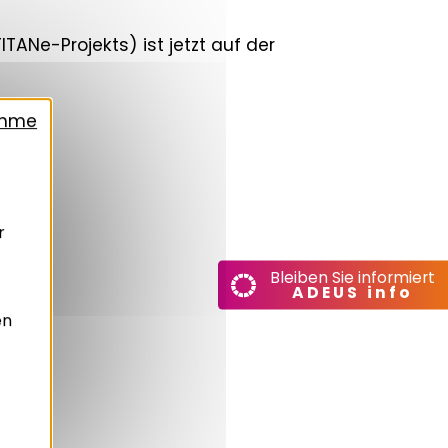
ANe-Projekts) ist jetzt auf der
ahme
r
Bleiben Sie informiert
ADEUS info
en