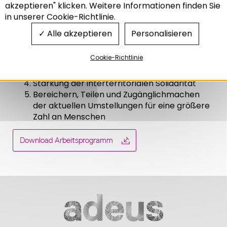
Begleitung der Dekarbonisierung der Gebiete
akzeptieren" klicken. Weitere Informationen finden Sie
Neukonzipierung der städtischen und
in unserer Cookie-Richtlinie.
ländlichen Räume zur Berücksichtigung der
Alle akzeptieren
Personalisieren
Grundstücksknappheit
Anpassung der Arbeit an die Besonderheiten
Cookie-Richtlinie
der Regionen und an die Vorstellungen der
Bevölkerungsgruppen
Stärkung der interterritorialen Solidarität
Bereichern, Teilen und Zugänglichmachen
der aktuellen Umstellungen für eine größere
Zahl an Menschen
Download Arbeitsprogramm