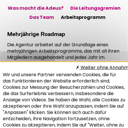
Was macht die Adeus?
Die Leitungsgremien
Das Team
Arbeitsprogramm
Mehrjährige Roadmap
Die Agentur arbeitet auf der Grundlage eines
mehrjährigen Arbeitsprogramms, das mit all ihren
Mitgliedern ausgehandelt und jedes Jahr im
Dezember jeweils für das nächste Jahr bestätigt
Weiter ohne Annah
wird. In diesem Arbeitsprogramm werden künftig
Wir und unsere Partner verwenden Cookies, die für
mehrjährige Schwerpunkte formuliert, die
das Funktionieren der Website erforderlich sind,
alljährlich angepasst werden. Dies sorgt für mehr
Cookies zur Messung der Besucherzahlen und Cookies,
Flexibilität, um den spezifischen Anforderungen
die das Surferlebnis verbessern, insbesondere die
der Mitglieder gerecht zu werden.
Anzeige von Videos. Sie haben die Wahl, alle Cookies zu
akzeptieren oder Ihre Wahl anzupassen, indem Sie auf
Das nächste Partnerarbeitsprogramm wird
"Anpassen" klicken. Sie können sich auch dafür
die fünf folgenden Schwerpunkte enthalten:
entscheiden, Ihre Navigation fortzusetzen, ohne
Recherche
Cookies zu akzeptieren, indem Sie auf "Weiter, ohne zu