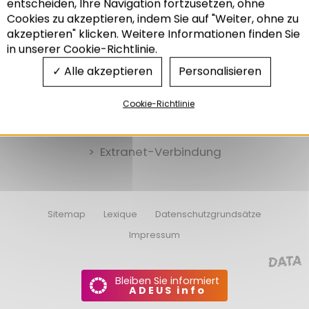
entscheiden, Ihre Navigation fortzusetzen, ohne
Recherche
Cookies zu akzeptieren, indem Sie auf "Weiter, ohne zu
akzeptieren" klicken. Weitere Informationen finden Sie
in unserer Cookie-Richtlinie.
Alle akzeptieren
Personalisieren
Stellenangebote
Cookie-Richtlinie
Ausschreibungen
Extranet-Verbindung
Sitemap
Lexique
Datenschutzgrundsätze
Impressum
Bleiben Sie informiert
ADEUS info