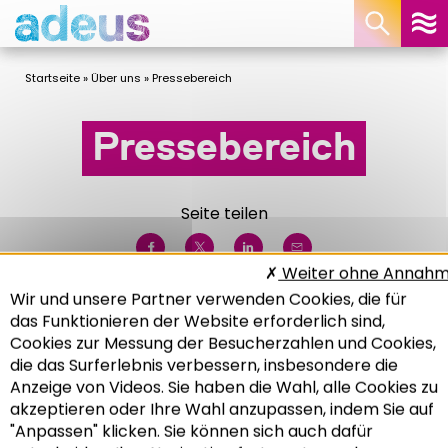
Cookie-Einstellungen
Startseite
»
Über uns
»
Pressebereich
Pressebereich
Seite teilen
Weiter ohne Annah
Wir und unsere Partner verwenden Cookies, die für
das Funktionieren der Website erforderlich sind,
Was macht die Adeus?
Netzwerk FNAU
Cookies zur Messung der Besucherzahlen und Cookies,
Adeus Info
Aktuelles
Pressebereich
die das Surferlebnis verbessern, insbesondere die
Anzeige von Videos. Sie haben die Wahl, alle Cookies zu
akzeptieren oder Ihre Wahl anzupassen, indem Sie auf
"Anpassen" klicken. Sie können sich auch dafür