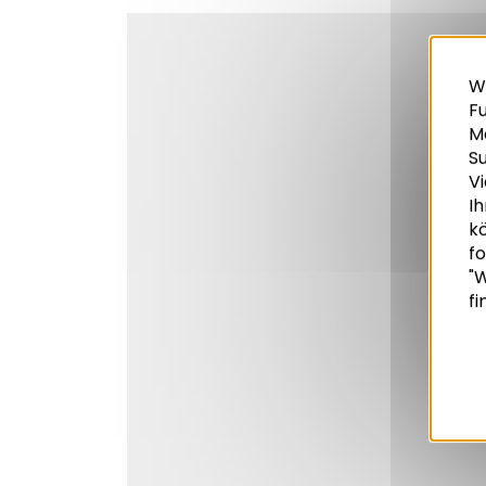
W
Fu
M
S
Vi
Ih
k
Recherche
fo
"W
fi