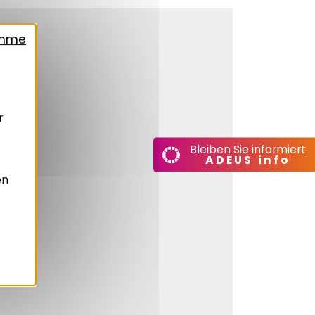
ahme
r
Bleiben Sie informiert
ADEUS info
en