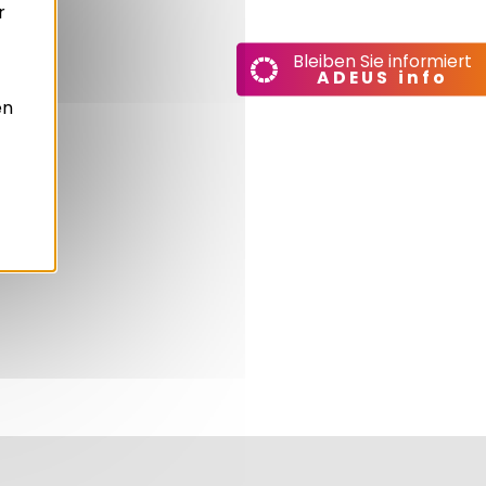
r
Bleiben Sie informiert
ADEUS info
en