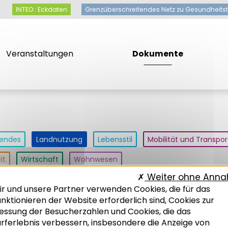
INTEO : Eckdaten
Grenzüberschreitendes Netz zu Gesundheits
Veranstaltungen
Dokumente
tendes
Landnutzung
Lebensstil
Mobilität und Transpor
lt
Wirtschaft
Wohnwesen
Weiter ohne Ann
ir und unsere Partner verwenden Cookies, die für das
nktionieren der Website erforderlich sind, Cookies zur
chwort
Typ der Publikation
essung der Besucherzahlen und Cookies, die das
urferlebnis verbessern, insbesondere die Anzeige von