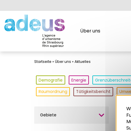
Cookie-Einstellungen
Über uns
Startseite
»
Über uns
»
Aktuelles
Demografie
Energie
Grenzüberschrei
Raumordnung
Tätigkeitsbericht
Umwe
W
Fu
Gebiete
Sti
M
S