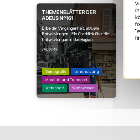
Vi
Ih
THEMENBLÄTTER DER
k
ADEUS N°161
Recherche
fo
Erbe der Vergangenheit, aktuelle
"W
Entwicklungen : Ein überblick über die
fi
Entwicklungen in der Region
06/2015
Demografie
Landnutzung
Mobilität und Transport
Wirtschaft
Wohnwesen