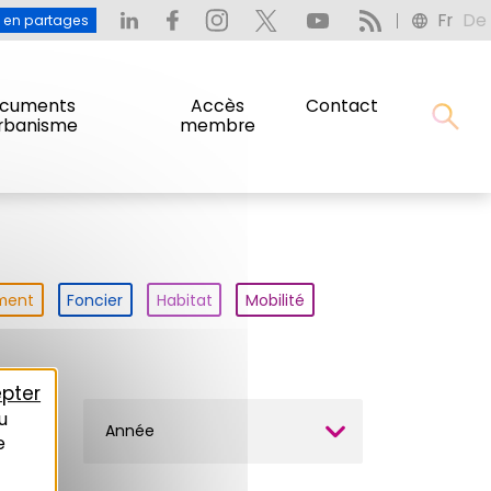
Fr
De
u en partages
cuments
Accès
Contact
urbanisme
membre
ment
Foncier
Habitat
Mobilité
pter
u
Année
e