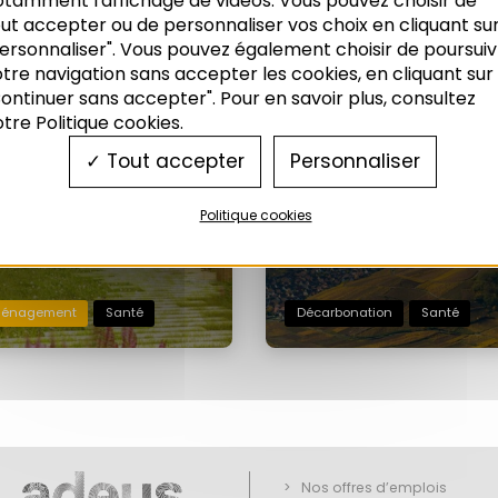
otamment l'affichage de vidéos. Vous pouvez choisir de
ut accepter ou de personnaliser vos choix en cliquant su
NTÉ & AMÉNAGEMENT
NOTE DE L'ADEUS N°354
ersonnaliser". Vous pouvez également choisir de poursuiv
TERRITOIRE
tre navigation sans accepter les cookies, en cliquant sur
Le réchauffement climatique en
ontinuer sans accepter". Pour en savoir plus, consultez
Alsace : des années 50 à aujourd’h
é & aménagement du territoire :
tre Politique cookies.
asserelles à construire, des leviers
02/2026
iver
Tout accepter
Personnaliser
026
Politique cookies
énagement
Santé
Décarbonation
Santé
Nos offres d’emplois