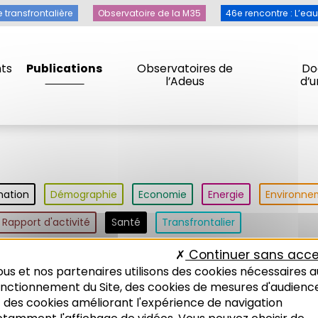
e transfrontalière
Observatoire de la M35
46e rencontre : L’ea
ts
Publications
Observatoires de
Do
l’Adeus
d’
nation
Démographie
Economie
Energie
Environne
Rapport d'activité
Santé
Transfrontalier
Continuer sans acce
us et nos partenaires utilisons des cookies nécessaires a
s clés
Types de publication
onctionnement du Site, des cookies de mesures d'audienc
 des cookies améliorant l'expérience de navigation