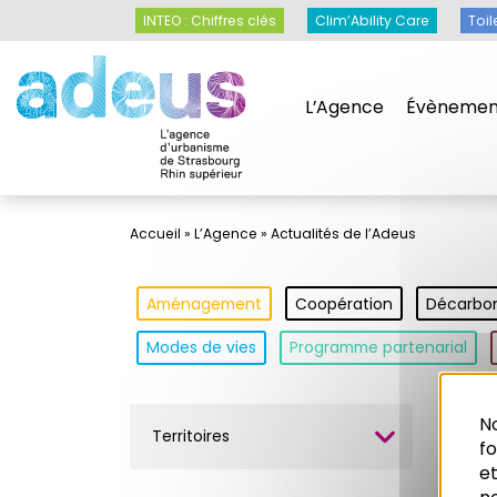
Panneau de gestion des cookies
INTEO : Chiffres clés
Clim’Ability Care
Toil
L’Agence
Évènemen
Accueil
»
L’Agence
»
Actualités de l’Adeus
Aménagement
Coopération
Décarbo
Modes de vies
Programme partenarial
No
Territoires
Mot
f
et