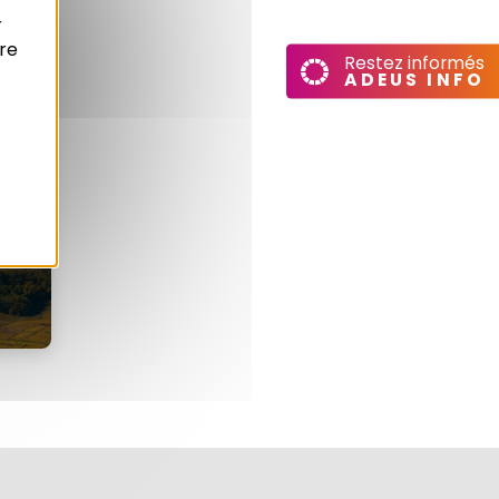
r
re
Restez informés
ADEUS INFO
ui