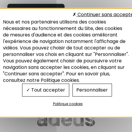
PLAN DE MOBILITÉ
Continuer sans accept
SIMPLIFIÉ DE LA
Nous et nos partenaires utilisons des cookies
BASSE-ZORN
nécessaires au fonctionnement du Site, des cookies
Plan de mobilité simplifié de la
de mesures d'audience et des cookies améliorant
Basse-Zorn
l'expérience de navigation notamment l'affichage de
03/2023
vidéos. Vous pouvez choisir de tout accepter ou de
personnaliser vos choix en cliquant sur "Personnaliser".
Vous pouvez également choisir de poursuivre votre
Recherche
navigation sans accepter les cookies, en cliquant sur
"Continuer sans accepter". Pour en savoir plus,
Mobilité
consultez notre Politique cookies.
Tout accepter
Personnaliser
Politique cookies