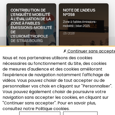
CONTRIBUTION DE
NOTE DE L'ADEUS
L'ENQUÊTE MOBILITÉ
N°358
À L'ÉVALUATION DE LA
Zone à faibles émissions-
ZONE À FAIBLES
mobilité : bilan 2025
ÉMISSIONS-MOBILITÉ
DE
03/2026
L'EUROMÉTROPOLE
DE STRASBOURG
Enquête mobilité 2024-2025 :
Continuer sans accept
Résultats essentiels
Nous et nos partenaires utilisons des cookies
07/2026
nécessaires au fonctionnement du Site, des cookies
Mobilité
Mobilité
de mesures d'audience et des cookies améliorant
l'expérience de navigation notamment l'affichage de
vidéos. Vous pouvez choisir de tout accepter ou de
personnaliser vos choix en cliquant sur "Personnaliser".
ZFE-M
Vous pouvez également choisir de poursuivre votre
EUROMÉTROPOLE DE
Recherche
STRASBOURG
navigation sans accepter les cookies, en cliquant sur
"Continuer sans accepter". Pour en savoir plus,
Evaluation de la zone à faibles
émissions – mobilité
consultez notre Politique cookies.