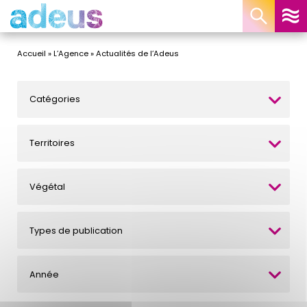
Panneau de gestion des cookies
Accueil
»
L’Agence
»
Actualités de l’Adeus
Catégories
Territoires
Végétal
Types de publication
Année