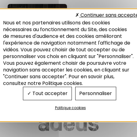
LES NOTES DE
Continuer sans accept
L'ADEUS N°302
Nous et nos partenaires utilisons des cookies
Les bienfaits du végétal : agir
nécessaires au fonctionnement du Site, des cookies
pour un urbanisme favorable à
de mesures d'audience et des cookies améliorant
la santé
l'expérience de navigation notamment l'affichage de
08/2020
vidéos. Vous pouvez choisir de tout accepter ou de
personnaliser vos choix en cliquant sur "Personnaliser".
Vous pouvez également choisir de poursuivre votre
Recherche
navigation sans accepter les cookies, en cliquant sur
"Continuer sans accepter". Pour en savoir plus,
Environnement
consultez notre Politique cookies.
Tout accepter
Personnaliser
Politique cookies