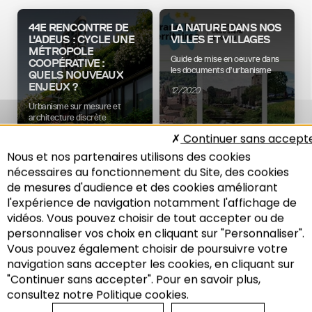
44E RENCONTRE DE
LA NATURE DANS NOS
L'ADEUS : CYCLE UNE
VILLES ET VILLAGES
MÉTROPOLE
Guide de mise en oeuvre dans
COOPÉRATIVE :
les documents d’urbanisme
QUELS NOUVEAUX
ENJEUX ?
12/2020
Urbanisme sur mesure et
architecture discrète
Continuer sans accept
07/2022
Nous et nos partenaires utilisons des cookies
nécessaires au fonctionnement du Site, des cookies
Aménagement
Environnement
de mesures d'audience et des cookies améliorant
l'expérience de navigation notamment l'affichage de
vidéos. Vous pouvez choisir de tout accepter ou de
personnaliser vos choix en cliquant sur "Personnaliser".
LES NOTES DE
NOTE DE L'ADEUS
Vous pouvez également choisir de poursuivre votre
L'ADEUS N°302
N°295
Recherche
navigation sans accepter les cookies, en cliquant sur
Les bienfaits du végétal : agir
Les paradoxes d’un urbanisme
"Continuer sans accepter". Pour en savoir plus,
pour un urbanisme favorable à
résilient « faire mieux avec
la santé
moins de foncier : une
consultez notre Politique cookies.
équation complexe »
08/2020