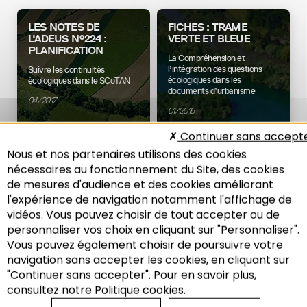
LES NOTES DE
FICHES : TRAME
L'ADEUS N°224 :
VERTE ET BLEUE
PLANIFICATION
La Compréhension et
l’intégration des questions
Suivre les continuités
écologiques dans les
écologiques dans le SCoTAN
documents d’urbanisme
04/2017
01/2016
Continuer sans accept
Nous et nos partenaires utilisons des cookies
nécessaires au fonctionnement du Site, des cookies
Aménagement
Environnement
de mesures d'audience et des cookies améliorant
l'expérience de navigation notamment l'affichage de
vidéos. Vous pouvez choisir de tout accepter ou de
personnaliser vos choix en cliquant sur "Personnaliser".
NOTE DE L'ADEUS
FICHES TRAME VERTE
Vous pouvez également choisir de poursuivre votre
N°134
ET BLEUE
Recherche
navigation sans accepter les cookies, en cliquant sur
Plan Local d’Urbanisme :
La trame verte et bleue dans
"Continuer sans accepter". Pour en savoir plus,
Mettre en œuvre la Trame
l’aménagement du territoire
Verte et Bleue
consultez notre Politique cookies.
05/2014
09/2014