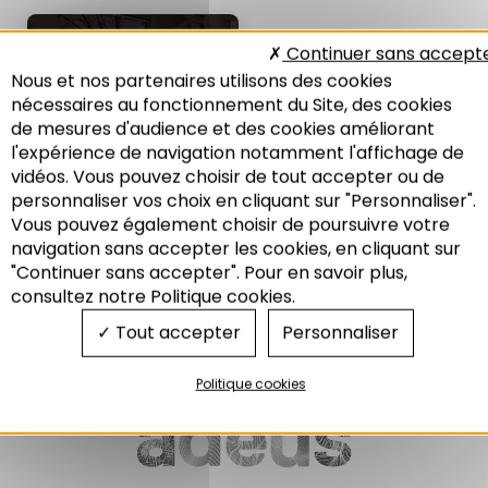
LES NOTES DE
Continuer sans accept
L'ADEUS N°253 :
Nous et nos partenaires utilisons des cookies
ÉCONOMIE
nécessaires au fonctionnement du Site, des cookies
Le système alimentaire local
de mesures d'audience et des cookies améliorant
bas-rhinois : Première analyse
l'expérience de navigation notamment l'affichage de
12/2017
vidéos. Vous pouvez choisir de tout accepter ou de
personnaliser vos choix en cliquant sur "Personnaliser".
Vous pouvez également choisir de poursuivre votre
Recherche
navigation sans accepter les cookies, en cliquant sur
"Continuer sans accepter". Pour en savoir plus,
Economie
consultez notre Politique cookies.
Tout accepter
Personnaliser
Politique cookies