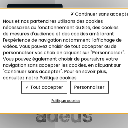
C.H.A.R.T.E
Continuer sans accept
Charte Haguenovienne
Nous et nos partenaires utilisons des cookies
d’Amélioration architecturale,
nécessaires au fonctionnement du Site, des cookies
de Renouvellement urbain et
de mesures d'audience et des cookies améliorant
de Transition
Environnementale
l'expérience de navigation notamment l'affichage de
vidéos. Vous pouvez choisir de tout accepter ou de
07/2021
personnaliser vos choix en cliquant sur "Personnaliser".
Vous pouvez également choisir de poursuivre votre
Recherche
navigation sans accepter les cookies, en cliquant sur
"Continuer sans accepter". Pour en savoir plus,
Aménagement
consultez notre Politique cookies.
Tout accepter
Personnaliser
Politique cookies