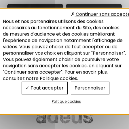
NOTE DE L'ADEUS
NOTE DE L'ADEUS
Continuer sans accept
N°361
N°346
Nous et nos partenaires utilisons des cookies
Les résidences étudiantes
Les jeunes en difficulté : des
nécessaires au fonctionnement du Site, des cookies
privées : quelle réponse aux
besoins en logement et en
de mesures d'audience et des cookies améliorant
besoins et quelle durabilité ?
accompagnement social
l'expérience de navigation notamment l'affichage de
05/2026
03/2025
vidéos. Vous pouvez choisir de tout accepter ou de
personnaliser vos choix en cliquant sur "Personnaliser".
Vous pouvez également choisir de poursuivre votre
Recherche
navigation sans accepter les cookies, en cliquant sur
Habitat
"Continuer sans accepter". Pour en savoir plus,
Habitat
Modes de vies
consultez notre Politique cookies.
Tout accepter
Personnaliser
Politique cookies