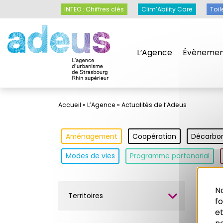
Panneau de gestion des cookies
INTEO : Chiffres clés
Clim’Ability Care
Toil
L’Agence
Évènemen
Accueil
»
L’Agence
»
Actualités de l’Adeus
Aménagement
Coopération
Décarbo
Modes de vies
Programme partenarial
No
Territoires
Mar
f
et