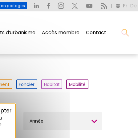
Fr
De
u en partages
s d’urbanisme
Accès membre
Contact
ment
Foncier
Habitat
Mobilité
pter
u
Année
e