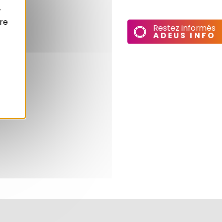
r
re
Restez informés
ADEUS INFO