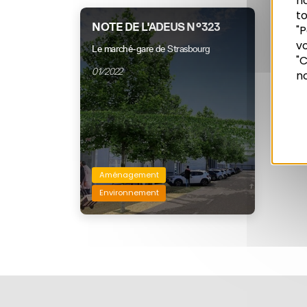
n
to
NOTE DE L'ADEUS N°323
"P
vo
Recherche
Le marché-gare de Strasbourg
"C
01/2022
no
Aménagement
Environnement