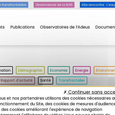
e transfrontalière
Observatoire de la M35
46e rencontre : L’ea
ts
Publications
Observatoires de l’Adeus
Document
nation
Démographie
Economie
Energie
Environne
Rapport d'activité
Santé
Transfrontalier
Continuer sans acce
us et nos partenaires utilisons des cookies nécessaires a
ché Gare
Types de publication
onctionnement du Site, des cookies de mesures d'audienc
 des cookies améliorant l'expérience de navigation