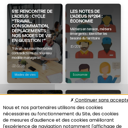
51E RENCONTRE DE
LES NOTES DE
L'ADEUS : CYCLE
L'ADEUS N°264 :
"TRAVAIL,
ÉCONOMIE
CONSOMMATION,
Métiers en tension, métiers
DÉPLACEMENTS :
émergents : Identifier les
NOS MODES DE VIE
besoins du territoire
EN QUESTION !"
10/2018
Travail : les insurmontables
contradictions du nouveau
modèle managérial
02/2025
Modes de vies
Economie
NOTE DE L'ADEUS
LES MARCHÉS
Continuer sans accept
N°259
LOCAUX DU TRAVAIL
Nous et nos partenaires utilisons des cookies
DANS LE GRAND EST,
Récit de l’évolution
ENTRE POPULATION,
nécessaires au fonctionnement du Site, des cookies
des territoires : changements
EMPLOI ET
de mesures d'audience et des cookies améliorant
structurels, recompositions
MOBILITÉS
territoriales
l'expérience de navigation notamment l'affichage de