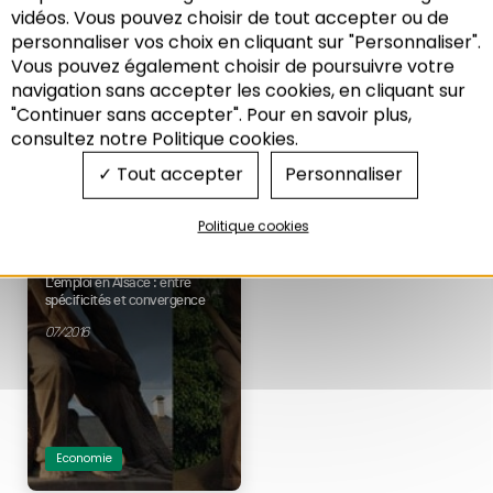
Les marchés locaux du travail
vidéos. Vous pouvez choisir de tout accepter ou de
02/2018
dans le Grand Est, entre
personnaliser vos choix en cliquant sur "Personnaliser".
population, emploi et mobilités
Vous pouvez également choisir de poursuivre votre
11/2016
Recherche
navigation sans accepter les cookies, en cliquant sur
Economie
Foncier
"Continuer sans accepter". Pour en savoir plus,
Habitat
Economie
consultez notre Politique cookies.
Tout accepter
Personnaliser
LES NOTES DE
Politique cookies
L'ADEUS N°205 :
ÉCONOMIE
L’emploi en Alsace : entre
spécificités et convergence
07/2016
Economie