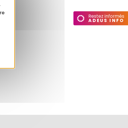
r
re
Restez informés
ADEUS INFO