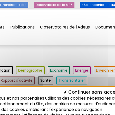
e transfrontalière
Observatoire de la M35
46e rencontre : L’ea
ts
Publications
Observatoires de l’Adeus
Document
nation
Démographie
Economie
Energie
Environne
Rapport d'activité
Santé
Transfrontalier
Continuer sans acce
us et nos partenaires utilisons des cookies nécessaires a
t de fraicheur
Types de publication
onctionnement du Site, des cookies de mesures d'audienc
 des cookies améliorant l'expérience de navigation