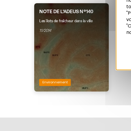
n
to
NOTE DE L'ADEUS N°140
"P
vo
Recherche
Les îlots de fraîcheur dans la ville
"C
11/2014
no
Environnement