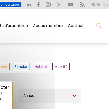
Fr
De
u en partages
s d’urbanisme
Accès membre
Contact
ment
Foncier
Habitat
Mobilité
pter
u
Année
e