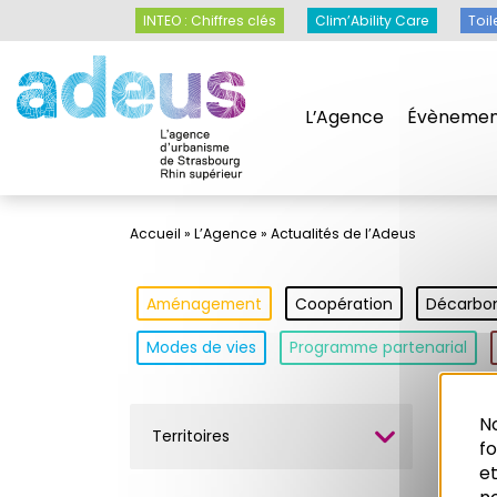
Panneau de gestion des cookies
INTEO : Chiffres clés
Clim’Ability Care
Toil
L’Agence
Évènemen
Accueil
»
L’Agence
»
Actualités de l’Adeus
Aménagement
Coopération
Décarbo
Modes de vies
Programme partenarial
No
Territoires
Ilo
f
et