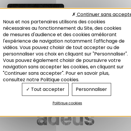
LES NOTES DE
Continuer sans accept
L'ADEUS N°243 :
Nous et nos partenaires utilisons des cookies
AMÉNAGEMENT DE
L'ESPACE
nécessaires au fonctionnement du Site, des cookies
de mesures d'audience et des cookies améliorant
Modes de vie et formes
urbaines… une adéquation à
l'expérience de navigation notamment l'affichage de
construire ?
vidéos. Vous pouvez choisir de tout accepter ou de
08/2017
personnaliser vos choix en cliquant sur "Personnaliser".
Vous pouvez également choisir de poursuivre votre
Recherche
navigation sans accepter les cookies, en cliquant sur
Aménagement
"Continuer sans accepter". Pour en savoir plus,
Modes de vies
consultez notre Politique cookies.
Tout accepter
Personnaliser
Politique cookies