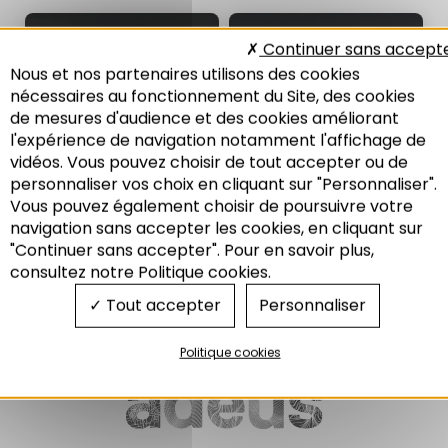
16E RENCONTRE DE
12E RENCONTRE DE
Continuer sans accept
L'ADEUS - CYCLE
L'ADEUS - CYCLE
Nous et nos partenaires utilisons des cookies
DÉMOGRAPHIE ET
DÉMOGRAPHIE ET
DROITS DE L'HOMME
DROITS DE L'HOMME
nécessaires au fonctionnement du Site, des cookies
2/2
1/2
de mesures d'audience et des cookies améliorant
Le genre et la ville : une
La ville à l’aune des grandes
l'expérience de navigation notamment l'affichage de
question politique
mutations anthropologiques
vidéos. Vous pouvez choisir de tout accepter ou de
personnaliser vos choix en cliquant sur "Personnaliser".
04/2014
11/2013
Vous pouvez également choisir de poursuivre votre
Recherche
navigation sans accepter les cookies, en cliquant sur
"Continuer sans accepter". Pour en savoir plus,
Démographie
Démographie
consultez notre Politique cookies.
Tout accepter
Personnaliser
Politique cookies