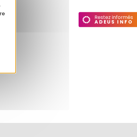
r
re
Restez informés
ADEUS INFO