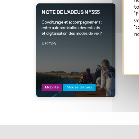
n
to
NOTE DE L'ADEUS N°355
"P
vo
Recherche
Covoiturage et accompagnement :
"C
entre autonomisation des enfants
no
et digitalisation des modes de vie ?
01/2026
Mobilité
Modes de vies