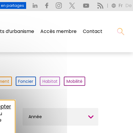
Fr
De
u en partages
s d’urbanisme
Accès membre
Contact
ment
Foncier
Habitat
Mobilité
pter
u
Année
e