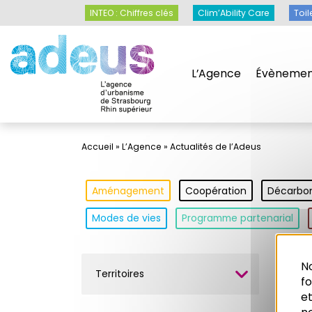
Panneau de gestion des cookies
INTEO : Chiffres clés
Clim’Ability Care
Toil
L’Agence
Évènemen
Accueil
»
L’Agence
»
Actualités de l’Adeus
Aménagement
Coopération
Décarbo
Modes de vies
Programme partenarial
No
Territoires
Cov
f
et