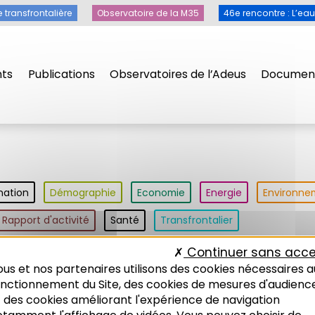
e transfrontalière
Observatoire de la M35
46e rencontre : L’ea
ts
Publications
Observatoires de l’Adeus
Document
nation
Démographie
Economie
Energie
Environne
Rapport d'activité
Santé
Transfrontalier
Continuer sans acce
us et nos partenaires utilisons des cookies nécessaires a
oiturage
Types de publication
onctionnement du Site, des cookies de mesures d'audienc
 des cookies améliorant l'expérience de navigation