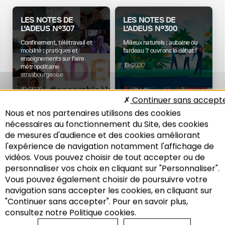
LES NOTES DE
LES NOTES DE
L'ADEUS N°307
L'ADEUS N°300
Confinement, télétravail et
Milieux naturels : aubaine ou
mobilité : pratiques et
fardeau ? ouvrons le débat !
enseignements sur l’aire
10/2020
métropolitaine
strasbourgeoise
10/2020
Continuer sans accept
Nous et nos partenaires utilisons des cookies
Environnement
nécessaires au fonctionnement du Site, des cookies
Mobilité
Foncier
de mesures d'audience et des cookies améliorant
l'expérience de navigation notamment l'affichage de
vidéos. Vous pouvez choisir de tout accepter ou de
personnaliser vos choix en cliquant sur "Personnaliser".
IMPACT
Vous pouvez également choisir de poursuivre votre
ÉCONOMIQUE DE LA
Recherche
PANDÉMIE DE COVID-
navigation sans accepter les cookies, en cliquant sur
19 DANS LES
"Continuer sans accepter". Pour en savoir plus,
TERRITOIRES
consultez notre Politique cookies.
ALSACIENS