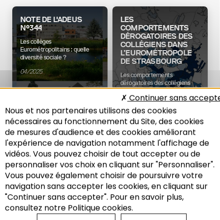
NOTE DE L'ADEUS
LES
N°344
COMPORTEMENTS
DÉROGATOIRES DES
Les collèges
COLLÉGIENS DANS
Eurométropolitains : quelle
L’EUROMÉTROPOLE
diversité sociale ?
DE STRASBOURG
04/2025
Les comportements
dérogatoires des collégiens
dans l’Eurométropole de
Continuer sans accept
Strasbourg
Nous et nos partenaires utilisons des cookies
11/2024
nécessaires au fonctionnement du Site, des cookies
Modes de vies
Modes de vies
de mesures d'audience et des cookies améliorant
l'expérience de navigation notamment l'affichage de
vidéos. Vous pouvez choisir de tout accepter ou de
personnaliser vos choix en cliquant sur "Personnaliser".
Les comportements
Vous pouvez également choisir de poursuivre votre
dérogatoires dans les collèges
Recherche
navigation sans accepter les cookies, en cliquant sur
de l’Eurométropole de
Strasbourg
"Continuer sans accepter". Pour en savoir plus,
consultez notre Politique cookies.
01/2023