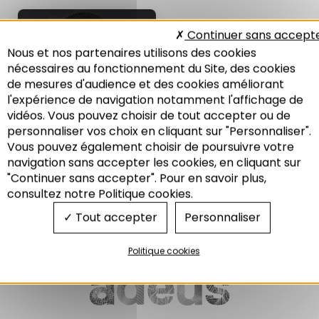
LES NOTES DE
Continuer sans accept
L'ADEUS N°254 :
Nous et nos partenaires utilisons des cookies
ÉCONOMIE
nécessaires au fonctionnement du Site, des cookies
Production et circulation
de mesures d'audience et des cookies améliorant
des richesses dans le Grand
Est : Les réciprocités
l'expérience de navigation notamment l'affichage de
territoriales en question
vidéos. Vous pouvez choisir de tout accepter ou de
01/2018
personnaliser vos choix en cliquant sur "Personnaliser".
Vous pouvez également choisir de poursuivre votre
Recherche
navigation sans accepter les cookies, en cliquant sur
"Continuer sans accepter". Pour en savoir plus,
Economie
consultez notre Politique cookies.
Tout accepter
Personnaliser
Politique cookies