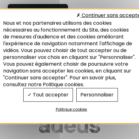
LES NOTES DE
Continuer sans accept
L'ADEUS N°218 :
Nous et nos partenaires utilisons des cookies
ÉCONOMIE
nécessaires au fonctionnement du Site, des cookies
Complexité urbaine
de mesures d'audience et des cookies améliorant
et politiques : Les villes comme
systèmes
l'expérience de navigation notamment l'affichage de
vidéos. Vous pouvez choisir de tout accepter ou de
03/2017
personnaliser vos choix en cliquant sur "Personnaliser".
Vous pouvez également choisir de poursuivre votre
Recherche
navigation sans accepter les cookies, en cliquant sur
"Continuer sans accepter". Pour en savoir plus,
Economie
consultez notre Politique cookies.
Tout accepter
Personnaliser
Politique cookies