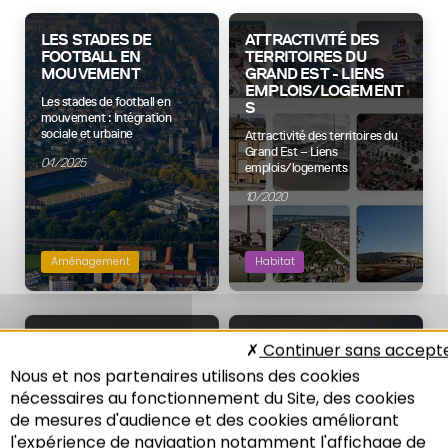
LES STADES DE
ATTRACTIVITÉ DES
FOOTBALL EN
TERRITOIRES DU
MOUVEMENT
GRAND EST - LIENS
EMPLOIS/LOGEMENT
Les stades de football en
S
mouvement : Intégration
sociale et urbaine
Attractivité des territoires du
Grand Est – Liens
04/2025
emplois/logements
10/2020
Aménagement
Habitat
SUIVI DU PLAN
CHANGER L'IMAGE
Continuer sans accept
DÉPARTEMENTAL DE
DES QUARTIERS
Nous et nos partenaires utilisons des cookies
L’HABITAT DU BAS-
POPULAIRES
RHIN 2018-2023
nécessaires au fonctionnement du Site, des cookies
Mesurer pour connaître,
de mesures d'audience et des cookies améliorant
connaître pour agir
Attractivité résidentielle des
intercommunalités et
l'expérience de navigation notamment l'affichage de