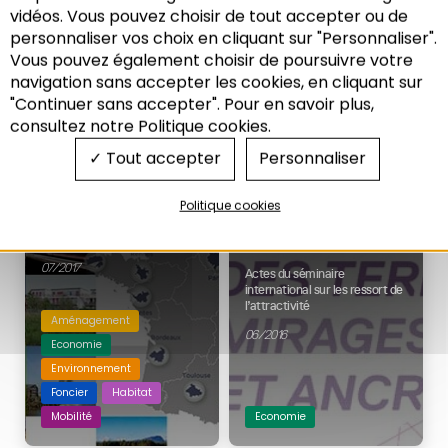
12/2019
développement de l’offre de
vidéos. Vous pouvez choisir de tout accepter ou de
logement
personnaliser vos choix en cliquant sur "Personnaliser".
03/2020
Vous pouvez également choisir de poursuivre votre
Aménagement
Recherche
navigation sans accepter les cookies, en cliquant sur
Habitat
"Continuer sans accepter". Pour en savoir plus,
Habitat
Modes de vies
consultez notre Politique cookies.
Tout accepter
Personnaliser
MÉTROSCOPE
ATTRACTIVITÉ DES
Politique cookies
TERRITOIRES :
50 indicateurs clés pour les
MIRAGES, VIRAGES ET
métropoles françaises
ANCRAGES
07/2017
Actes du séminaire
international sur les ressort de
l’attractivité
Aménagement
06/2016
Economie
Environnement
Foncier
Habitat
Mobilité
Economie