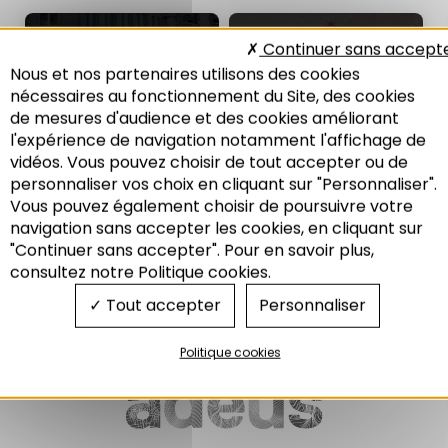
NOTE DE L'ADEUS
LES PLATEFORMES DE
Continuer sans accept
N°313
L’ADEUS N°5
Nous et nos partenaires utilisons des cookies
Une accessibilité, des
La Grande accessibilité dans le
nécessaires au fonctionnement du Site, des cookies
accessibilités ?
Rhin Supérieur
de mesures d'audience et des cookies améliorant
12/2020
04/2012
l'expérience de navigation notamment l'affichage de
vidéos. Vous pouvez choisir de tout accepter ou de
personnaliser vos choix en cliquant sur "Personnaliser".
Vous pouvez également choisir de poursuivre votre
Recherche
navigation sans accepter les cookies, en cliquant sur
Mobilité
"Continuer sans accepter". Pour en savoir plus,
Mobilité
Transfrontalier
consultez notre Politique cookies.
Tout accepter
Personnaliser
Politique cookies