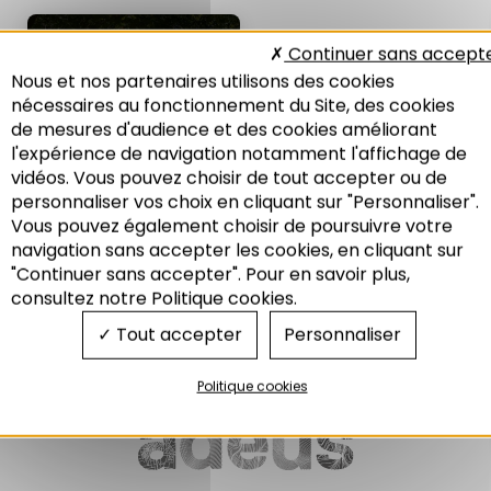
NOTE DE L'ADEUS
Continuer sans accept
N°364
Nous et nos partenaires utilisons des cookies
3+30+300 : les arbres au
nécessaires au fonctionnement du Site, des cookies
service de la santé
de mesures d'audience et des cookies améliorant
07/2026
l'expérience de navigation notamment l'affichage de
vidéos. Vous pouvez choisir de tout accepter ou de
personnaliser vos choix en cliquant sur "Personnaliser".
Vous pouvez également choisir de poursuivre votre
Recherche
navigation sans accepter les cookies, en cliquant sur
"Continuer sans accepter". Pour en savoir plus,
Environnement
Santé
consultez notre Politique cookies.
Tout accepter
Personnaliser
Politique cookies