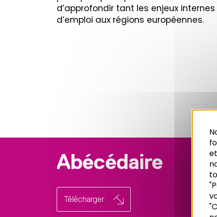
d’approfondir tant les enjeux interne
d’emploi aux régions européennes.
No
f
et
Abécédaire
n
to
"P
vo
Recherche
Télécharger
"C