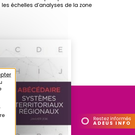
 les échelles d’analyses de la zone
pter
u
e
r
re
Restez informés
ADEUS INFO