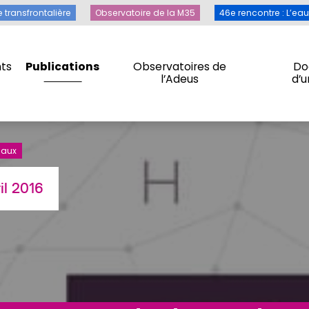
Toile transfrontalière
Observatoire de la M35
46e rencontre 
e transfrontalière
Observatoire de la M35
46e rencontre : L’ea
ts
Publications
Observatoires de
Do
l’Adeus
d’
ts
Publications
Observatoires de
Do
l’Adeus
d’
naux
il 2016