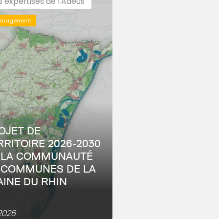
s expertises de l'Adeus
énagement
OJET DE
RRITOIRE 2026-2030
 LA COMMUNAUTÉ
 COMMUNES DE LA
AINE DU RHIN
mpagnement à l’élaboration
iagnostic et des enjeux pour
2026