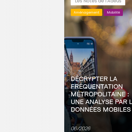
Les Notes de l'Adeus
Aménagement
Mobilité
DÉCRYPTER LA
FRÉQUENTATION
MÉTROPOLITAINE :
UNE ANALYSE PAR 
DONNÉES MOBILES
L’Eurométropole de Strasbour
concentre une forte mixité
06/2026