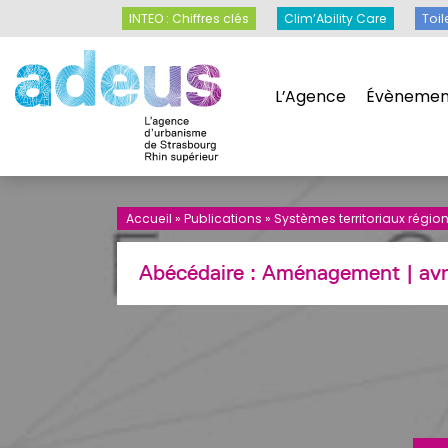
Panneau de gestion des cookies
INTEO : Chiffres clés
Clim’Ability Care
INTEO : Chiffres clés
Clim’Ability Care
Toil
L’Agence
Évènemen
L’Agence
Évènemen
Accueil
»
Publications
»
Systèmes territoriaux régio
Abécédaire :
Aménagement
| avr