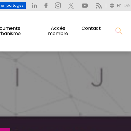
Fr
De
: L’eau en partages
Fr
De
u en partages
cuments
Accès
Contact
urbanisme
membre
cuments
Accès
Contact
urbanisme
membre