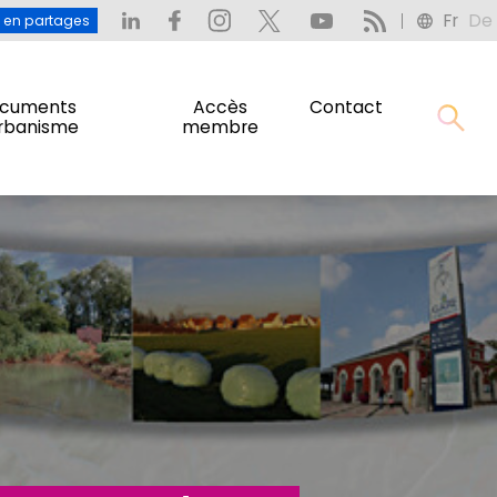
Fr
De
: L’eau en partages
Fr
De
u en partages
cuments
Accès
Contact
urbanisme
membre
cuments
Accès
Contact
urbanisme
membre