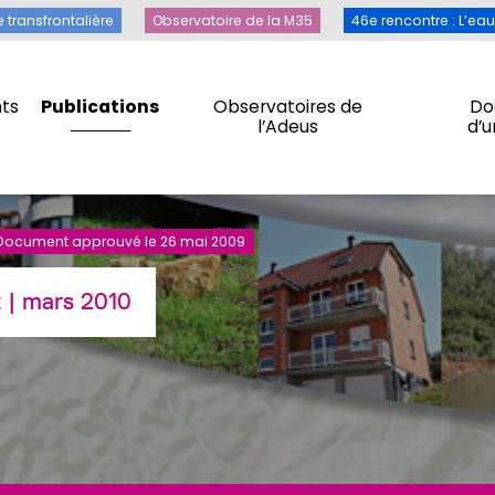
Toile transfrontalière
Observatoire de la M35
46e rencontre 
e transfrontalière
Observatoire de la M35
46e rencontre : L’ea
ts
Publications
Observatoires de
Do
l’Adeus
d’
ts
Publications
Observatoires de
Do
l’Adeus
d’
– Document approuvé le 26 mai 2009
t
| mars 2010