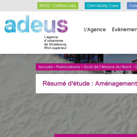
Panneau de gestion des cookies
INTEO : Chiffres clés
Clim’Ability Care
INTEO : Chiffres clés
Clim’Ability Care
Toil
L’Agence
Évènemen
L’Agence
Évènemen
Accueil
»
Publications
»
Scot de l’Alsace du Nord 
Résumé d'étude :
Aménagemen