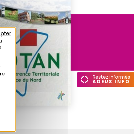
pter
u
e
r
re
Restez informés
ADEUS INFO