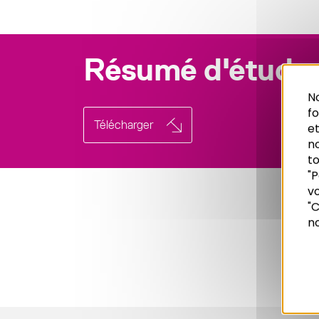
Résumé d'étude
No
f
Télécharger
et
n
to
"P
vo
Recherche
"C
no