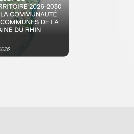
RRITOIRE 2026-2030
 LA COMMUNAUTÉ
 COMMUNES DE LA
AINE DU RHIN
mpagnement à l’élaboration
iagnostic et des enjeux pour
2026
rritoire