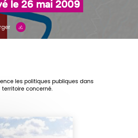
é le 26 mai 2009
rger
rence les politiques publiques dans
territoire concerné.