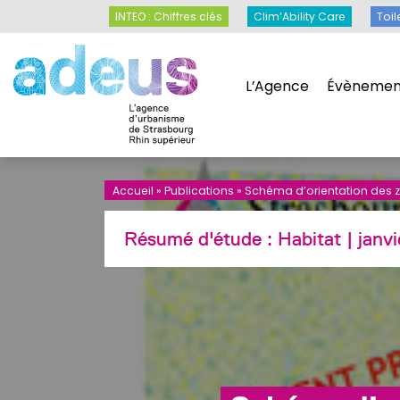
Panneau de gestion des cookies
INTEO : Chiffres clés
Clim’Ability Care
INTEO : Chiffres clés
Clim’Ability Care
Toil
L’Agence
Évènemen
L’Agence
Évènemen
Accueil
»
Publications
»
Schéma d’orientation des zo
Résumé d'étude :
Habitat
| janv