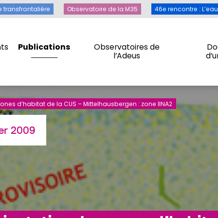
Toile transfrontalière
Observatoire de la M35
46e rencontre 
e transfrontalière
Observatoire de la M35
46e rencontre : L’ea
ts
Publications
Observatoires de
Do
l’Adeus
d’
ts
Publications
Observatoires de
Do
l’Adeus
d’
nes d’habitat de la CUS – Mittelhausbergen : zone IINA2
ier 2009