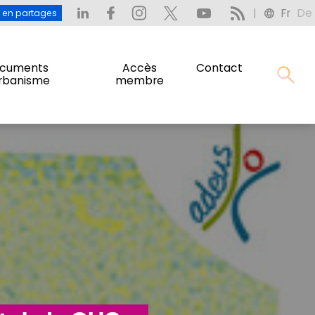
Fr
De
: L’eau en partages
Fr
De
u en partages
cuments
Accès
Contact
urbanisme
membre
cuments
Accès
Contact
urbanisme
membre