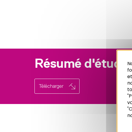
Résumé d'étude
No
f
et
n
Télécharger
to
"P
vo
Recherche
"C
no