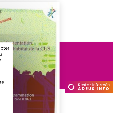
pter
u
e
r
re
Restez informés
ADEUS INFO