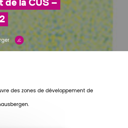
t de la CUS –
A2
rger
oeuvre des zones de développement de
lhausbergen.