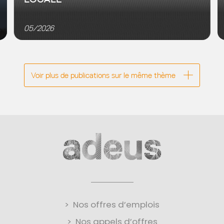
Dans le cadre des travaux avec les agences
d’urbanisme du Grand Est (7Est), l’Adeus a mené une
05/2026
analyse d’impact du musée Lalique afin de répondre
aux objectifs...
Voir plus de publications sur le même thème
Nos offres d’emplois
Nos appels d’offres