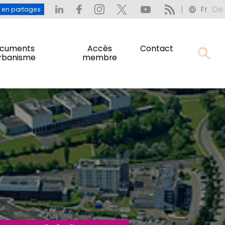
Fr
De
: L’eau en partages
Fr
De
u en partages
cuments
Accès
Contact
urbanisme
membre
cuments
Accès
Contact
urbanisme
membre