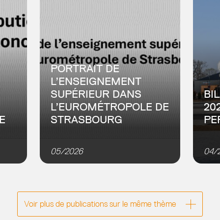
PORTRAIT DE
L’ENSEIGNEMENT
SUPÉRIEUR DANS
BI
L’EUROMÉTROPOLE DE
20
E
STRASBOURG
PE
ec
Un m
d’en
05/2026
04/
ené
cont
ée
de l’
Bas-
bilan
Voir plus de publications sur le même thème