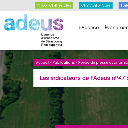
Panneau de gestion des cookies
INTEO : Chiffres clés
Clim’Ability Care
INTEO : Chiffres clés
Clim’Ability Care
Toil
L’Agence
Évènemen
L’Agence
Évènemen
Accueil
»
Publications
»
Revue de presse économique
Les indicateurs de l'Adeus n°47