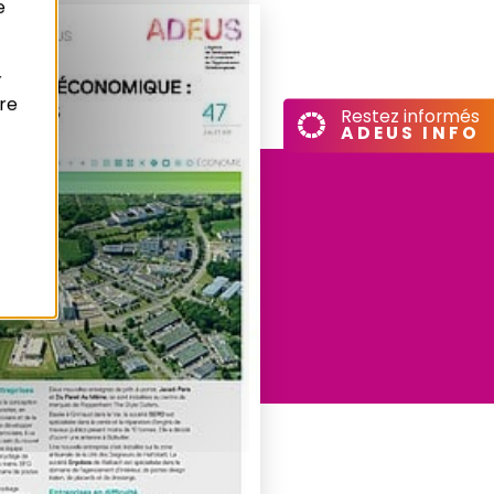
e
r
re
Restez informés
ADEUS INFO