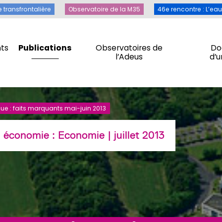
Toile transfrontalière
Observatoire de la M35
46e rencontre 
e transfrontalière
Observatoire de la M35
46e rencontre : L’ea
ts
Publications
Observatoires de
Do
l’Adeus
d’
ts
Publications
Observatoires de
Do
l’Adeus
d’
 : faits marquants mai-juin 2013
 : économie :
Economie
| juillet 2013