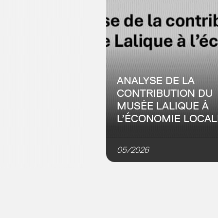
ANALYSE DE LA
CONTRIBUTION DU
MUSÉE LALIQUE À
L’ÉCONOMIE LOCAL
Dans le cadre des travaux av
les agences d’urbanisme du
05/2026
Grand Est (7Est), l’Adeus a m
une analyse d’impact du mus
Lalique afin de répondre aux
objectifs...