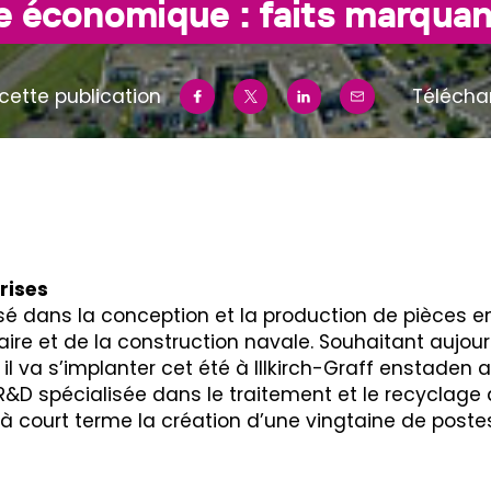
 économique : faits marquan
cette publication
Télécha
rises
sé dans la conception et la production de pièces e
viaire et de la construction navale. Souhaitant aujo
 il va s’implanter cet été à Illkirch-Graff enstaden 
R&D spécialisée dans le traitement et le recyclage d
à court terme la création d’une vingtaine de post